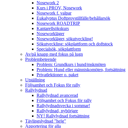
Nosework 2
Kurs i PROV, Nosework
Nosework f. valpar
Eukalyptus Doftprovstillfälle/behållarsök
Nosework ROADTRIP
Kantarellsökskurs
Noseworkläger
Noseworkläger, sökutveckling!
Sökutveckling: sökplattform och doftstock
Specialsök, sökplattform
Av/på knapp med fokus på lugn
Problembeteende
Problem: Grundkurs i hund/mskmöten
Problem: Hund eller människomöten, fortsättning
Privatlektioner o. paket
Utställning
Följsamhet och Fokus för rally
Rallylydnad
Rallylydnad avancerad
Följsamhet och Fokus för rally
Rallylydnadsvecka i sommar!
Rallylydnad, nybörjare
NY! Rallylydnad fortsättning
Tävlingslydnad ”helg”
Apportering för alla