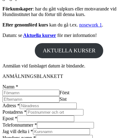
Förkunskaper
: har du gått valpkurs eller motsvarande vid
Hundinstitutet har du förtur till denna kurs.
Efter genomförd kurs
kan du gå t.ex.
nosework 1
.
Datum: se
Aktuella kurser
för mer information!
AKTUELLA KURSER
Anmälan vid fastslaget datum är bindande.
ANMÄLNINGSBLANKETT
Namn
*
Först
Sist
Adress
*
Postadress
*
Epost
*
Telefonnummer
*
Jag vill delta i
*
Hundens namn
*