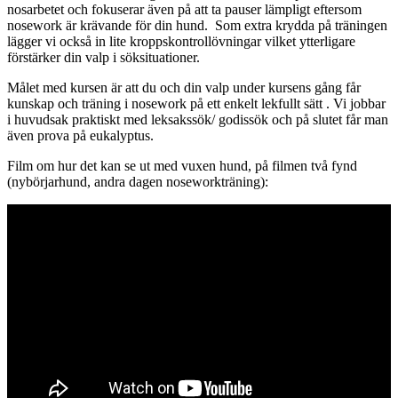
nosarbetet och fokuserar även på att ta pauser lämpligt eftersom
nosework är krävande för din hund. Som extra krydda på träningen
lägger vi också in lite kroppskontrollövningar vilket ytterligare
förstärker din valp i söksituationer.
Målet med kursen är att du och din valp under kursens gång får
kunskap och träning i nosework på ett enkelt lekfullt sätt . Vi jobbar
i huvudsak praktiskt med leksakssök/ godissök och på slutet får man
även prova på eukalyptus.
Film om hur det kan se ut med vuxen hund, på filmen två fynd
(nybörjarhund, andra dagen noseworkträning):