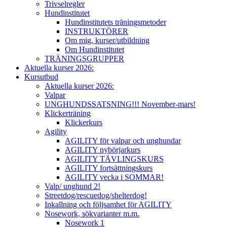
Trivselregler
Hundinstitutet
Hundinstitutets träningsmetoder
INSTRUKTÖRER
Om mig, kurser/utbildning
Om Hundinstitutet
TRÄNINGSGRUPPER
Aktuella kurser 2026:
Kursutbud
Aktuella kurser 2026:
Valpar
UNGHUNDSSATSNING!!! November-mars!
Klickerträning
Klickerkurs
Agility
AGILITY för valpar och unghundar
AGILITY nybörjarkurs
AGILITY TÄVLINGSKURS
AGILITY fortsättningskurs
AGILITY vecka i SOMMAR!
Valp/ unghund 2!
Streetdog/rescuedog/shelterdog!
Inkallning och följsamhet för AGILITY
Nosework, sökvarianter m.m.
Nosework 1