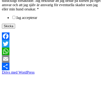
tillräckligt försäkrade. Jag bekräftar att jag deltar på kursen på eget
ansvar och att jag själv är ansvarig för eventuella skador som jag
eller min hund orsakar.
*
Jag accepterar
Skicka
Facebook
Twitter
WhatsApp
Email
Drivs med WordPress
Dela