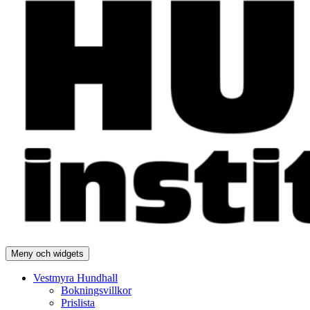
Meny och widgets
Vestmyra Hundhall
Bokningsvillkor
Prislista