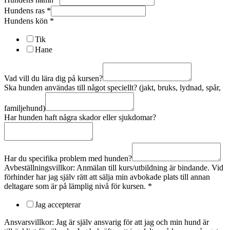
Hundens ras
*
Hundens kön
*
Tik
Hane
Vad vill du lära dig på kursen?
Ska hunden användas till något speciellt? (jakt, bruks, lydnad, spår,
familjehund)
Har hunden haft några skador eller sjukdomar?
Har du specifika problem med hunden?
Avbeställningsvillkor: Anmälan till kurs/utbildning är bindande. Vid
förhinder har jag själv rätt att sälja min avbokade plats till annan
deltagare som är på lämplig nivå för kursen.
*
Jag accepterar
Ansvarsvillkor: Jag är själv ansvarig för att jag och min hund är