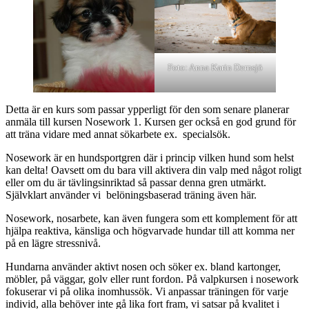
Foto: Anna Karin Dernsjö
Detta är en kurs som passar ypperligt för den som senare planerar
anmäla till kursen Nosework 1. Kursen ger också en god grund för
att träna vidare med annat sökarbete ex. specialsök.
Nosework är en hundsportgren där i princip vilken hund som helst
kan delta! Oavsett om du bara vill aktivera din valp med något roligt
eller om du är tävlingsinriktad så passar denna gren utmärkt.
Självklart använder vi belöningsbaserad träning även här.
Nosework, nosarbete, kan även fungera som ett komplement för att
hjälpa reaktiva, känsliga och högvarvade hundar till att komma ner
på en lägre stressnivå.
Hundarna använder aktivt nosen och söker ex. bland kartonger,
möbler, på väggar, golv eller runt fordon. På valpkursen i nosework
fokuserar vi på olika inomhussök. Vi anpassar träningen för varje
individ, alla behöver inte gå lika fort fram, vi satsar på kvalitet i