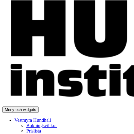
Meny och widgets
Vestmyra Hundhall
Bokningsvillkor
Prislista