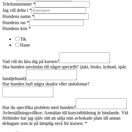
Telefonnummer
*
Jag vill delta i
*
Hundens namn
*
Hundens ras
*
Hundens kön
*
Tik
Hane
Vad vill du lära dig på kursen?
Ska hunden användas till något speciellt? (jakt, bruks, lydnad, spår,
familjehund)
Har hunden haft några skador eller sjukdomar?
Har du specifika problem med hunden?
Avbeställningsvillkor: Anmälan till kurs/utbildning är bindande. Vid
förhinder har jag själv rätt att sälja min avbokade plats till annan
deltagare som är på lämplig nivå för kursen.
*