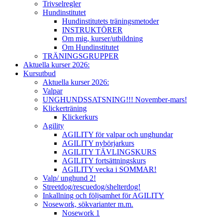
Trivselregler
Hundinstitutet
Hundinstitutets träningsmetoder
INSTRUKTÖRER
Om mig, kurser/utbildning
Om Hundinstitutet
TRÄNINGSGRUPPER
Aktuella kurser 2026:
Kursutbud
Aktuella kurser 2026:
Valpar
UNGHUNDSSATSNING!!! November-mars!
Klickerträning
Klickerkurs
Agility
AGILITY för valpar och unghundar
AGILITY nybörjarkurs
AGILITY TÄVLINGSKURS
AGILITY fortsättningskurs
AGILITY vecka i SOMMAR!
Valp/ unghund 2!
Streetdog/rescuedog/shelterdog!
Inkallning och följsamhet för AGILITY
Nosework, sökvarianter m.m.
Nosework 1