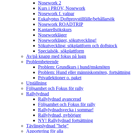
Nosework 2
Kurs i PROV, Nosework
Nosework f. valpar
Eukalyptus Doftprovstillfälle/behållarsök
Nosework ROADTRIP
Kantarellsökskurs
Noseworkläger
Noseworkläger, sökutveckling!
Sökutveckling: sökplattform och doftstock
Specialsök, sökplattform
Av/på knapp med fokus på lugn
Problembeteende
Problem: Grundkurs i hund/mskmöten
Problem: Hund eller människomöten, fortsättning
Privatlektioner o. paket
Utställning
Följsamhet och Fokus för rally
Rallylydnad
Rallylydnad avancerad
Följsamhet och Fokus för rally
Rallylydnadsvecka i sommar!
Rallylydnad, nybörjare
NY! Rallylydnad fortsättning
Tävlingslydnad ”helg”
Apportering för alla