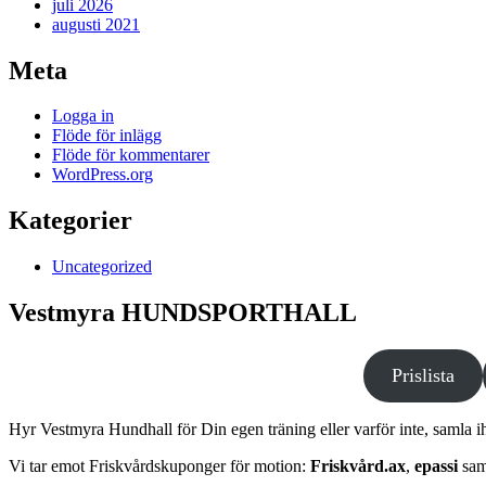
juli 2026
augusti 2021
Meta
Logga in
Flöde för inlägg
Flöde för kommentarer
WordPress.org
Kategorier
Uncategorized
Vestmyra HUNDSPORTHALL
Prislista
Hyr Vestmyra Hundhall för Din egen träning eller varför inte, samla
Vi tar emot Friskvårdskuponger för motion:
Friskvård.ax
,
epassi
sa