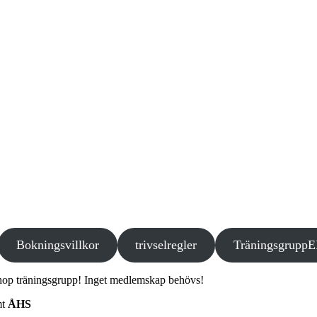
Bokningsvillkor
trivselregler
Träningsgrupp
 ihop träningsgrupp! Inget medlemskap behövs!
mt
ÅHS