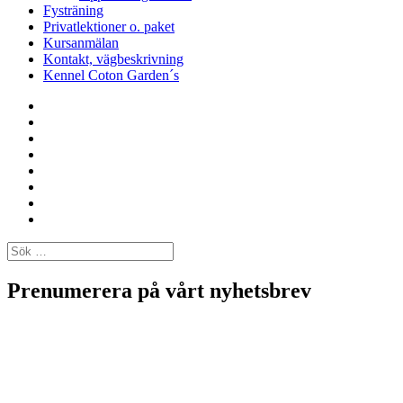
Fysträning
Privatlektioner o. paket
Kursanmälan
Kontakt, vägbeskrivning
Kennel Coton Garden´s
Vestmyra
Hundhall
Aktuella
kurser
Kursutbud
2026:
Fysträning
Privatlektioner
o.
Kursanmälan
paket
Kontakt,
vägbeskrivning
Kennel
Coton
Sök
Garden
efter:
´s
Prenumerera på vårt nyhetsbrev