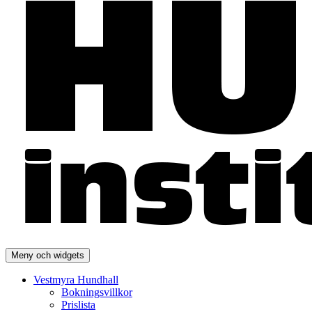
Meny och widgets
Vestmyra Hundhall
Bokningsvillkor
Prislista