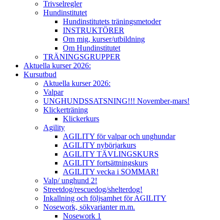
Trivselregler
Hundinstitutet
Hundinstitutets träningsmetoder
INSTRUKTÖRER
Om mig, kurser/utbildning
Om Hundinstitutet
TRÄNINGSGRUPPER
Aktuella kurser 2026:
Kursutbud
Aktuella kurser 2026:
Valpar
UNGHUNDSSATSNING!!! November-mars!
Klickerträning
Klickerkurs
Agility
AGILITY för valpar och unghundar
AGILITY nybörjarkurs
AGILITY TÄVLINGSKURS
AGILITY fortsättningskurs
AGILITY vecka i SOMMAR!
Valp/ unghund 2!
Streetdog/rescuedog/shelterdog!
Inkallning och följsamhet för AGILITY
Nosework, sökvarianter m.m.
Nosework 1