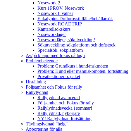
Nosework 2
Kurs i PROV, Nosework
Nosework f. valpar
Eukalyptus Doftprovstillfälle/behållarsök
Nosework ROADTRIP
Kantarellsökskurs
Noseworkläger
Noseworkläger, sökutveckling!
Sökutveckling: sökplattform och doftstock
Specialsök, sökplattform
Av/på knapp med fokus på lugn
Problembeteende
Problem: Grundkurs i hund/mskmöten
Problem: Hund eller människomöten, fortsättning
Privatlektioner o. paket
Utställning
Följsamhet och Fokus för rally
Rallylydnad
Rallylydnad avancerad
Följsamhet och Fokus för rally
Rallylydnadsvecka i sommar!
Rallylydnad, nybörjare
NY! Rallylydnad fortsättning
Tävlingslydnad ”helg”
Apportering för alla