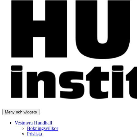
Meny och widgets
Vestmyra Hundhall
Bokningsvillkor
Prislista