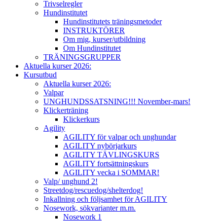
Trivselregler
Hundinstitutet
Hundinstitutets träningsmetoder
INSTRUKTÖRER
Om mig, kurser/utbildning
Om Hundinstitutet
TRÄNINGSGRUPPER
Aktuella kurser 2026:
Kursutbud
Aktuella kurser 2026:
Valpar
UNGHUNDSSATSNING!!! November-mars!
Klickerträning
Klickerkurs
Agility
AGILITY för valpar och unghundar
AGILITY nybörjarkurs
AGILITY TÄVLINGSKURS
AGILITY fortsättningskurs
AGILITY vecka i SOMMAR!
Valp/ unghund 2!
Streetdog/rescuedog/shelterdog!
Inkallning och följsamhet för AGILITY
Nosework, sökvarianter m.m.
Nosework 1