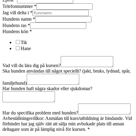
Telefonnummer
*
Jag vill delta i
*
Hundens namn
*
Hundens ras
*
Hundens kön
*
Tik
Hane
Vad vill du lära dig på kursen?
Ska hunden användas till något speciellt? (jakt, bruks, lydnad, spår,
familjehund)
Har hunden haft några skador eller sjukdomar?
Har du specifika problem med hunden?
Avbeställningsvillkor: Anmälan till kurs/utbildning är bindande. Vid
förhinder har jag själv rätt att sälja min avbokade plats till annan
deltagare som är på lämplig nivå för kursen.
*