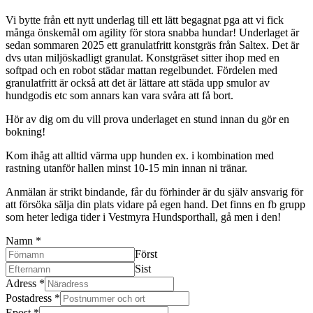
Vi bytte från ett nytt underlag till ett lätt begagnat pga att vi fick
många önskemål om agility för stora snabba hundar! Underlaget är
sedan sommaren 2025 ett granulatfritt konstgräs från Saltex. Det är
dvs utan miljöskadligt granulat. Konstgräset sitter ihop med en
softpad och en robot städar mattan regelbundet. Fördelen med
granulatfritt är också att det är lättare att städa upp smulor av
hundgodis etc som annars kan vara svåra att få bort.
Hör av dig om du vill prova underlaget en stund innan du gör en
bokning!
Kom ihåg att alltid värma upp hunden ex. i kombination med
rastning utanför hallen minst 10-15 min innan ni tränar.
Anmälan är strikt bindande, får du förhinder är du själv ansvarig för
att försöka sälja din plats vidare på egen hand. Det finns en fb grupp
som heter lediga tider i Vestmyra Hundsporthall, gå men i den!
Namn
*
Först
Sist
Adress
*
Postadress
*
Epost
*