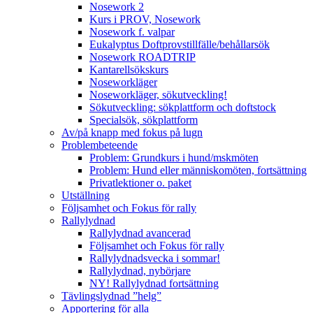
Nosework 2
Kurs i PROV, Nosework
Nosework f. valpar
Eukalyptus Doftprovstillfälle/behållarsök
Nosework ROADTRIP
Kantarellsökskurs
Noseworkläger
Noseworkläger, sökutveckling!
Sökutveckling: sökplattform och doftstock
Specialsök, sökplattform
Av/på knapp med fokus på lugn
Problembeteende
Problem: Grundkurs i hund/mskmöten
Problem: Hund eller människomöten, fortsättning
Privatlektioner o. paket
Utställning
Följsamhet och Fokus för rally
Rallylydnad
Rallylydnad avancerad
Följsamhet och Fokus för rally
Rallylydnadsvecka i sommar!
Rallylydnad, nybörjare
NY! Rallylydnad fortsättning
Tävlingslydnad ”helg”
Apportering för alla