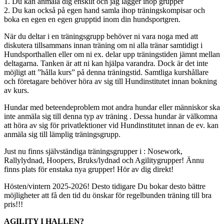
1. Du kan anmäla dig enskilt och jag lägger ihop grupper
2. Du kan också på egen hand samla ihop träningskompisar och
boka en egen en egen grupptid inom din hundsportgren.
När du deltar i en träningsgrupp behöver ni vara noga med att
diskutera tillsammans innan träning om ni alla tränar samtidigt i
Hundsporthallen eller om ni ex. delar upp träningstiden jämnt mellan
deltagarna. Tanken är att ni kan hjälpa varandra. Dock är det inte
möjligt att ”hålla kurs” på denna träningstid. Samtliga kurshållare
och företagare behöver höra av sig till Hundinstitutet innan bokning
av kurs.
Hundar med beteendeproblem mot andra hundar eller människor ska
inte anmäla sig till denna typ av träning . Dessa hundar är välkomna
att höra av sig för privatlektioner vid Hundinstitutet innan de ev. kan
anmäla sig till lämplig träningsgrupp.
Just nu finns självständiga träningsgrupper i : Nosework,
Rallylydnad, Hoopers, Bruks/lydnad och Agilitygrupper! Ännu
finns plats för enstaka nya grupper! Hör av dig direkt!
Hösten/vintern 2025-2026! Desto tidigare Du bokar desto bättre
möjligheter att få den tid du önskar för regelbunden träning till bra
pris!!!
AGILITY I HALLEN?