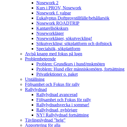
Nosework 2
Kurs i PROV, Nosework
Nosework f. valpar
Eukalyptus Doftprovstillfälle/behållarsök
Nosework ROADTRIP
Kantarellsökskurs
Noseworkläger
Noseworkläger, sökutveckling!
Sökutveckling: sökplattform och doftstock
Specialsök, sökplattform
Av/på knapp med fokus på lugn
Problembeteende
Problem: Grundkurs i hund/mskmöten
Problem: Hund eller människomöten, fortsättning
Privatlektioner o. paket
Utställning
Följsamhet och Fokus för rally
Rallylydnad
Rallylydnad avancerad
Följsamhet och Fokus för rally
Rallylydnadsvecka i sommar!
Rallylydnad, nybörjare
NY! Rallylydnad fortsättning
Tävlingslydnad ”helg”
Apportering för alla