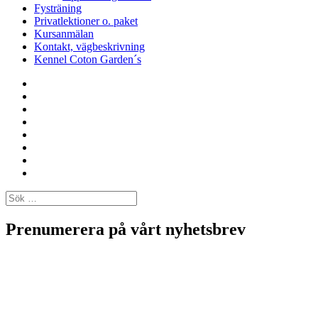
Fysträning
Privatlektioner o. paket
Kursanmälan
Kontakt, vägbeskrivning
Kennel Coton Garden´s
Vestmyra
Hundhall
Aktuella
kurser
Kursutbud
2026:
Fysträning
Privatlektioner
o.
Kursanmälan
paket
Kontakt,
vägbeskrivning
Kennel
Coton
Sök
Garden
efter:
´s
Prenumerera på vårt nyhetsbrev