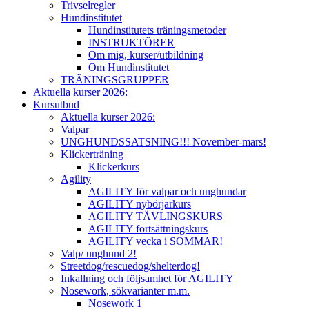
Trivselregler
Hundinstitutet
Hundinstitutets träningsmetoder
INSTRUKTÖRER
Om mig, kurser/utbildning
Om Hundinstitutet
TRÄNINGSGRUPPER
Aktuella kurser 2026:
Kursutbud
Aktuella kurser 2026:
Valpar
UNGHUNDSSATSNING!!! November-mars!
Klickerträning
Klickerkurs
Agility
AGILITY för valpar och unghundar
AGILITY nybörjarkurs
AGILITY TÄVLINGSKURS
AGILITY fortsättningskurs
AGILITY vecka i SOMMAR!
Valp/ unghund 2!
Streetdog/rescuedog/shelterdog!
Inkallning och följsamhet för AGILITY
Nosework, sökvarianter m.m.
Nosework 1