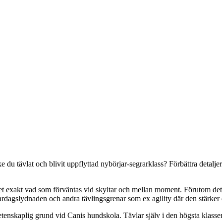
e du tävlat och blivit uppflyttad nybörjar-segrarklass? Förbättra detal
et exakt vad som förväntas vid skyltar och mellan moment. Förutom det så
ardagslydnaden och andra tävlingsgrenar som ex agility där den stärke
tenskaplig grund vid Canis hundskola. Tävlar själv i den högsta klasse