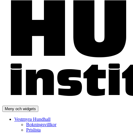
Meny och widgets
Vestmyra Hundhall
Bokningsvillkor
Prislista