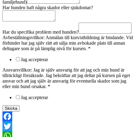
familjehund)
Har hunden haft några skador eller sjukdomar?
Har du specifika problem med hunden?
Avbeställningsvillkor: Anmälan till kurs/utbildning är bindande. Vid
förhinder har jag själv rätt att sälja min avbokade plats till annan
deltagare som är på lämplig nivå för kursen.
*
Jag accepterar
Ansvarsvillkor: Jag är själv ansvarig för att jag och min hund är
tillräckligt försäkrade. Jag bekräftar att jag deltar på kursen på eget
ansvar och att jag själv är ansvarig för eventuella skador som jag
eller min hund orsakar.
*
Jag accepterar
Skicka
Facebook
Twitter