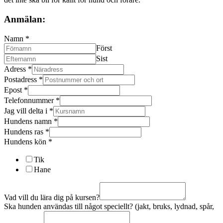
Anmälan:
Namn
*
Först
Sist
Adress
*
Postadress
*
Epost
*
Telefonnummer
*
Jag vill delta i
*
Hundens namn
*
Hundens ras
*
Hundens kön
*
Tik
Hane
Vad vill du lära dig på kursen?
Ska hunden användas till något speciellt? (jakt, bruks, lydnad, spår,