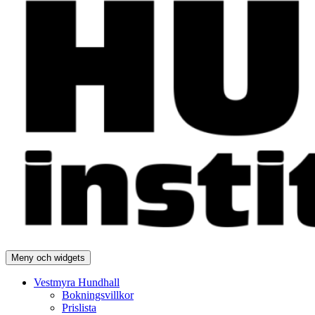
Meny och widgets
Vestmyra Hundhall
Bokningsvillkor
Prislista