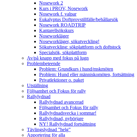
Nosework 2
Kurs i PROV, Nosework
Nosework f. valpar
Eukalyptus Doftprovstillfälle/behållarsök
Nosework ROADTRIP
Kantarellsökskurs
Noseworkläger
Noseworkläger, sökutveckling!
Sökutveckling: sökplattform och doftstock
Specialsök, sökplattform
Av/på knapp med fokus på lugn
Problembeteende
Problem: Grundkurs i hund/mskmöten
Problem: Hund eller människomöten, fortsättning
Privatlektioner o. paket
Utställning
Följsamhet och Fokus för rally
Rallylydnad
Rallylydnad avancerad
Följsamhet och Fokus för rally
Rallylydnadsvecka i sommar!
Rallylydnad, nybörjare
NY! Rallylydnad fortsättning
Tävlingslydnad ”helg”
Apportering för alla