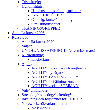
Trivselregler
Hundinstitutet
Hundinstitutets träningsmetoder
INSTRUKTÖRER
Om mig, kurser/utbildning
Om Hundinstitutet
TRÄNINGSGRUPPER
Aktuella kurser 2026:
Kursutbud
Aktuella kurser 2026:
Valpar
UNGHUNDSSATSNING!!! November-mars!
Klickerträning
Klickerkurs
Agility
AGILITY för valpar och unghundar
AGILITY nybörjarkurs
AGILITY TÄVLINGSKURS
AGILITY fortsättningskurs
AGILITY vecka i SOMMAR!
Valp/ unghund 2!
Streetdog/rescuedog/shelterdog!
Inkallning och följsamhet för AGILITY
Nosework, sökvarianter m.m.
Nosework 1